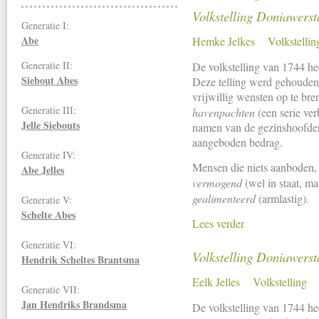
Volkstelling Doniawerst
Generatie I:
Abe
Hemke Jelkes
Volkstellin
Generatie II:
De volkstelling van 1744 he
Siebout Abes
Deze telling werd gehouden
vrijwillig wensten op te bre
Generatie III:
havenpachten
(een serie ver
Jelle Siebouts
namen van de gezinshoofden,
aangeboden bedrag.
Generatie IV:
Mensen die niets aanboden, 
Abe Jelles
vermogend
(wel in staat, ma
gealimenteerd
(armlastig).
Generatie V:
Schelte Abes
Lees verder
Generatie VI:
Volkstelling Doniawerst
Hendrik Scheltes Brantsma
Eelk Jelles
Volkstelling
Generatie VII:
Jan Hendriks
Brandsma
De volkstelling van 1744 hee