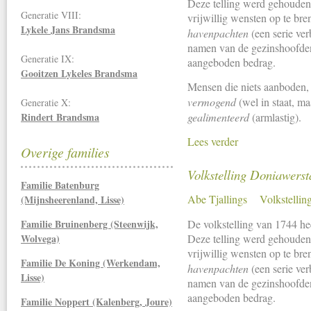
Deze telling werd gehouden
Generatie VIII:
vrijwillig wensten op te bre
Lykele Jans Brandsma
havenpachten
(een serie ver
namen van de gezinshoofden,
Generatie IX:
aangeboden bedrag.
Gooitzen Lykeles Brandsma
Mensen die niets aanboden, 
vermogend
(wel in staat, ma
Generatie X:
Rindert Brandsma
gealimenteerd
(armlastig).
Lees verder
Overige families
Volkstelling Doniawerst
Familie Batenburg
Abe Tjallings
Volkstellin
(Mijnsheerenland, Lisse)
De volkstelling van 1744 he
Familie Bruinenberg (Steenwijk,
Deze telling werd gehouden
Wolvega)
vrijwillig wensten op te bre
Familie De Koning (Werkendam,
havenpachten
(een serie ver
Lisse)
namen van de gezinshoofden,
aangeboden bedrag.
Familie Noppert (Kalenberg, Joure)