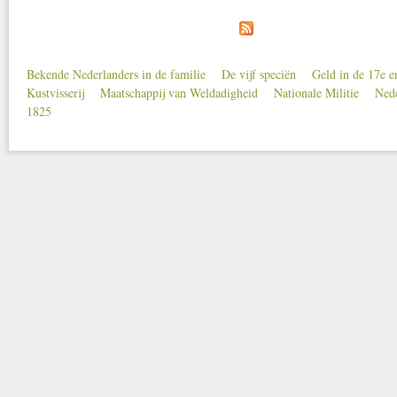
Bekende Nederlanders in de familie
De vijf speciën
Geld in de 17e 
Secondary menu
Kustvisserij
Maatschappij van Weldadigheid
Nationale Militie
Nede
1825