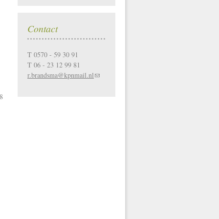
Contact
T 0570 - 59 30 91
T 06 - 23 12 99 81
r.brandsma@kpnmail.nl
8