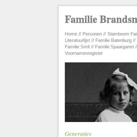
Familie Brands
Home
Personen
Stamboom Fam
Main menu
Literatuurlijst
Familie Batenburg
Familie Smit
Familie Spaargaren
Voornamenregister
Generaties