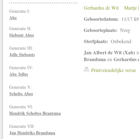
Gerhardus de Wit
Martje
Generatie I:
Abe
Geboortedatum:
11/17 feb
Generatie II:
Geboorteplaats:
Norg
Siebout Abes
Sterfplaats:
Onbekend
Generatie III:
Jan Albert de Wit (Xab)
i
Jelle Siebouts
Brandsma
Gerhardus 
en
Generatie IV:
Printvriendelijke versie
Abe Jelles
Generatie V:
Schelte Abes
Generatie VI:
Hendrik Scheltes Brantsma
Generatie VII:
Jan Hendriks
Brandsma