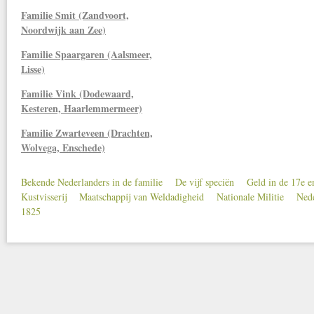
Familie Smit (Zandvoort,
Noordwijk aan Zee)
Familie Spaargaren (Aalsmeer,
Lisse)
Familie Vink (Dodewaard,
Kesteren, Haarlemmermeer)
Familie Zwarteveen (Drachten,
Wolvega, Enschede)
Bekende Nederlanders in de familie
De vijf speciën
Geld in de 17e 
Secondary menu
Kustvisserij
Maatschappij van Weldadigheid
Nationale Militie
Nede
1825