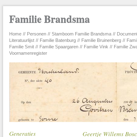
Familie Brandsma
Home
Personen
Stamboom Familie Brandsma
Documen
Main menu
Literatuurlijst
Familie Batenburg
Familie Bruinenberg
Fami
Familie Smit
Familie Spaargaren
Familie Vink
Familie Zw
Voornamenregister
Generaties
Geertje Willems Bosc