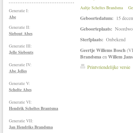
Aaltje Scheltes Brandsma
Ge
Generatie I:
Abe
Geboortedatum:
15 dece
Generatie II:
Geboorteplaats:
Noordwo
Siebout Abes
Sterfplaats:
Onbekend
Generatie III:
Geertje Willems Bosch
(VI
Jelle Siebouts
Brandsma
Willem Jans
en
Generatie IV:
Printvriendelijke versie
Abe Jelles
Generatie V:
Schelte Abes
Generatie VI:
Hendrik Scheltes Brantsma
Generatie VII:
Jan Hendriks
Brandsma