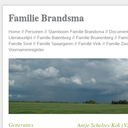
Familie Brandsma
Home
Personen
Stamboom Familie Brandsma
Documen
Main menu
Literatuurlijst
Familie Batenburg
Familie Bruinenberg
Fami
Familie Smit
Familie Spaargaren
Familie Vink
Familie Zw
Voornamenregister
Generaties
Antje Scheltes Kok (VI