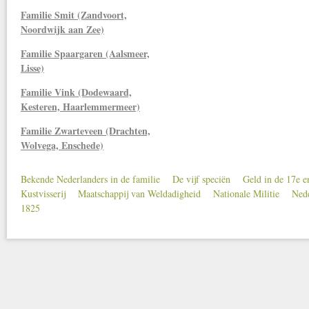
Familie Smit (Zandvoort,
Noordwijk aan Zee)
Familie Spaargaren (Aalsmeer,
Lisse)
Familie Vink (Dodewaard,
Kesteren, Haarlemmermeer)
Familie Zwarteveen (Drachten,
Wolvega, Enschede)
Bekende Nederlanders in de familie
De vijf speciën
Geld in de 17e 
Secondary menu
Kustvisserij
Maatschappij van Weldadigheid
Nationale Militie
Nede
1825