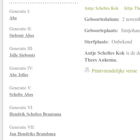
Antje Scheltes Kok
Jeltje T
Generatie I:
Abe
Geboortedatum:
2 novem
Generatie II:
Geboorteplaats:
Sintjohan
Siebout Abes
Sterfplaats:
Onbekend
Generatie III:
Antje Scheltes Kok
is de 
Jelle Siebouts
Thees Aukema.
Generatie IV:
Printvriendelijke versie
Abe Jelles
Generatie V:
Schelte Abes
Generatie VI:
Hendrik Scheltes Brantsma
Generatie VII:
Jan Hendriks
Brandsma