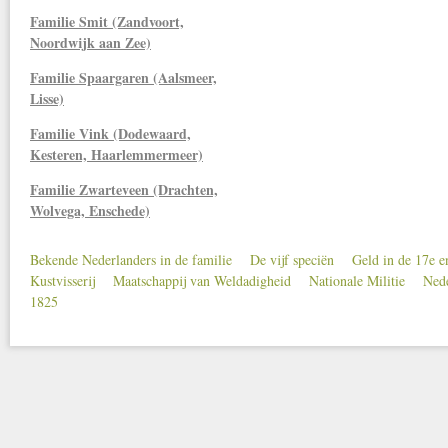
Familie Smit (Zandvoort,
Noordwijk aan Zee)
Familie Spaargaren (Aalsmeer,
Lisse)
Familie Vink (Dodewaard,
Kesteren, Haarlemmermeer)
Familie Zwarteveen (Drachten,
Wolvega, Enschede)
Bekende Nederlanders in de familie
De vijf speciën
Geld in de 17e 
Secondary menu
Kustvisserij
Maatschappij van Weldadigheid
Nationale Militie
Nede
1825