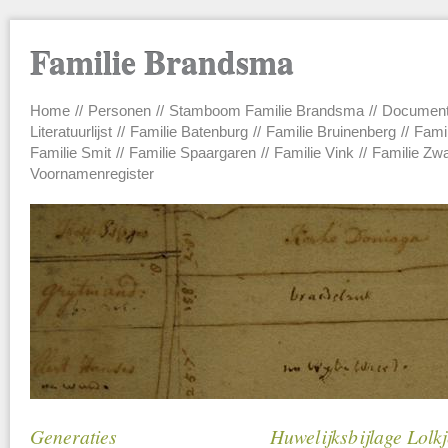
Familie Brandsma
Home
Personen
Stamboom Familie Brandsma
Documen
Main menu
Literatuurlijst
Familie Batenburg
Familie Bruinenberg
Fami
Familie Smit
Familie Spaargaren
Familie Vink
Familie Zw
Voornamenregister
Generaties
Huwelijksbijlage Lolk